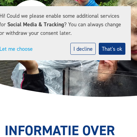
Hi! Could we please enable some additional services
for
Social Media & Tracking
? You can always change
or withdraw your consent later.
Let me choose
I decline
That's ok
INFORMATIE OVER