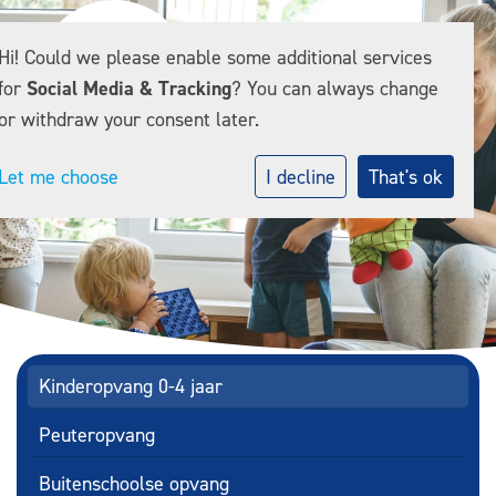
Hi! Could we please enable some additional services
for
Social Media & Tracking
? You can always change
or withdraw your consent later.
Let me choose
I decline
That's ok
Kinderopvang 0-4 jaar
Peuteropvang
Buitenschoolse opvang